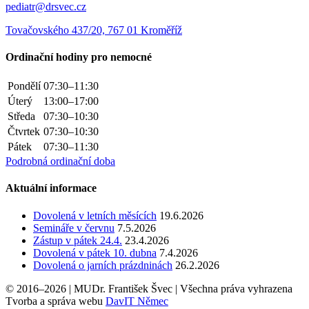
pediatr@drsvec.cz
Tovačovského 437/20, 767 01 Kroměříž
Ordinační hodiny pro nemocné
Pondělí
07:30–11:30
Úterý
13:00–17:00
Středa
07:30–10:30
Čtvrtek
07:30–10:30
Pátek
07:30–11:30
Podrobná ordinační doba
Aktuální informace
Dovolená v letních měsících
19.6.2026
Semináře v červnu
7.5.2026
Zástup v pátek 24.4.
23.4.2026
Dovolená v pátek 10. dubna
7.4.2026
Dovolená o jarních prázdninách
26.2.2026
© 2016–2026 | MUDr. František Švec | Všechna práva vyhrazena
Tvorba a správa webu
DavIT Němec