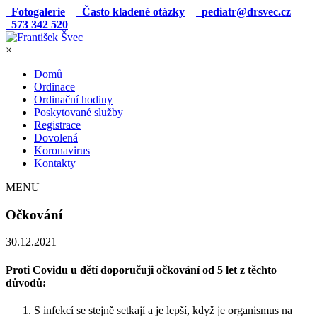
Fotogalerie
Často kladené otázky
pediatr@drsvec.cz
573 342 520
×
Domů
Ordinace
Ordinační hodiny
Poskytované služby
Registrace
Dovolená
Koronavirus
Kontakty
MENU
Očkování
30.12.2021
Proti Covidu u dětí doporučuji očkování od 5 let z těchto
důvodů:
S infekcí se stejně setkají a je lepší, když je organismus na