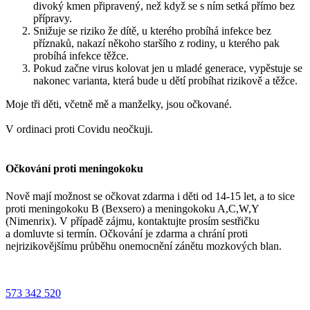
divoký kmen připravený, než když se s ním setká přímo bez
přípravy.
Snižuje se riziko že dítě, u kterého probíhá infekce bez
příznaků, nakazí někoho staršího z rodiny, u kterého pak
probíhá infekce těžce.
Pokud začne virus kolovat jen u mladé generace, vypěstuje se
nakonec varianta, která bude u dětí probíhat rizikově a těžce.
Moje tři děti, včetně mě a manželky, jsou očkované.
V ordinaci proti Covidu neočkuji.
Očkování proti meningokoku
Nově mají možnost se očkovat zdarma i děti od 14-15 let, a to sice
proti meningokoku B (Bexsero) a meningokoku A,C,W,Y
(Nimenrix). V případě zájmu, kontaktujte prosím sestřičku
a domluvte si termín. Očkování je zdarma a chrání proti
nejrizikovějšímu průběhu onemocnění zánětu mozkových blan.
573 342 520